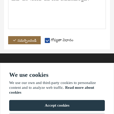
గోప్యతా విధానం
సమర్పించండి
We use cookies
చిరునామా
ఇమెయిల్
ఫోన్
We use our own and third-party cookies to personalize
content and to analyze web traffic.
Read more about
cookies
?2021 waimaoniu.net
Accept cookies