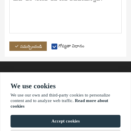
గోప్యతా విధానం
సమర్పించండి
We use cookies
చిరునామా
ఇమెయిల్
ఫోన్
We use our own and third-party cookies to personalize
content and to analyze web traffic.
Read more about
cookies
?2021 waimaoniu.net
Accept cookies