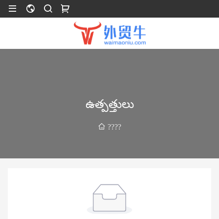
ఉత్పత్తులు
????